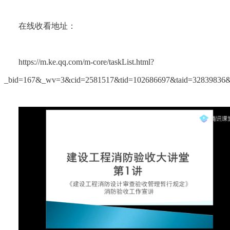
在线收看地址：
https://m.ke.qq.com/m-core/taskList.html?
_bid=167&_wv=3&cid=2581517&tid=102686697&taid=32839836&